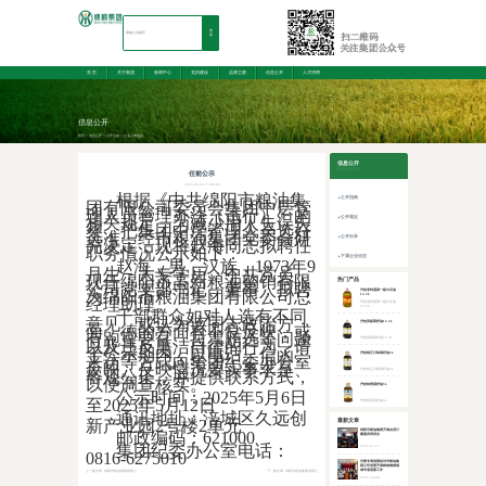
搜
索
首 页
关于集团
新闻中心
党的建设
品牌之窗
信息公开
人才招聘
信息公开
首页
信息公开
公开目录
企业人事信息
信息公开
PUBLICITY
任前公示
2025-04-30 17:00:06
根据《中共绵阳市粮油集
公开指南
团有限公司委员会集团中层管
理人员管理办法（试行）》的
相关规定，为减少用人失误失
公开规定
察，把集团中层管理人员选好
选准，经市粮油集团党委会研
公开目录
究决定，现将赵海同志拟聘任
职务情况公示如下：
下属企业信息
赵海，男，汉族，1973年9
月生，大专学历，中共党员，
现任绵阳市高新粮油购销有限
热门产品
公司党支部书记、董事，拟聘
为绵阳市粮油集团有限公司总
丹桂非转基因一级大豆油
16.3L
经理助理。
丹桂非转基因一级大豆油
16.3L
干部群众如对人选有不同
意见，或认为该同志政治方
丹桂四级菜籽油16.3L
面、德的方面有不良反映，或
有跑官要官、拉票贿选等问题
丹桂四级菜籽油16.3L
以及违反廉洁自律的行为，请
于公示期内，以电话、信函、
丹桂纯正川味菜籽油5L
来访等方式向集团纪委办公室
反映。反映情况要实事求是、
丹桂纯正川味菜籽油5L
客观公正，并提供联系方式，
以便调查核实。
丹桂纯香菜籽油5L
公示时间：2025年5月6日
至2025年5月12日
丹桂纯香菜籽油5L
通讯地址：涪城区久远创
新产业园2号楼2单元
最新文章
绵阳市粮油集团开展在用计
邮政编码：621000
量器具培训会
集团纪委办公室电话：
2021-11-17
0816-6275010
市委专项巡察组对市粮油集
团公司党委开展粮食购销领
域专项巡察工作
上一篇文章:
绵阳市粮油集团有限公
下一篇文章:
绵阳市粮油集团有限公
2021-10-08