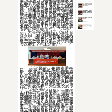
委、市政府、市国资委重要决
策部署和集团年度经营工作总
体安排，统筹采取了一系列稳
市委专项巡察组对市粮油集
团公司党委开展粮食购销领
增长、促改革、补短板、固根
域专项巡察工作
基、强党建、增后劲的对策措
2021-10-08
施，集团主要经济指标稳中有
进，工作取得新成就。报告明
时不我待谋发展 ，开拓进
取创新篇——市粮油集团召
确了集团当前生产经营工作的
开第一届一次职工代表大会
总体思路，确定了集团2021年
2021-09-23
的主要生产经营目标，并从五
个方面部署了当前的重点工
市粮油集团全方位落实疫情
防控工作
作：一是扎实做好政策性粮油
轮换和管理工作；二是狠抓经
2021-07-28
营工作；三是持续推进国有企
业深化改革工作；四是抓好竣
市粮油集团召开争创全国文
工项目的投入运营；五是提升
明“典范”城市工作专题会
资产运营水平。
2021-07-23
大会审议通过了《集体合
同》、《工资集体协议》、
《女职工权益保护专项集体合
同》、《职工代表提案工作报
告》、《集团2021年五险两金
缴费基数调整方案》、《集团
第一届一次职代会决议》；大
会选举出了职工监事。
会议最后，集团党委书
记、董事长张旭军作重要讲
话。张旭军书记代表集团党委
向大会的成功召开表示热烈的
祝贺；向集团全体干部员工一
年来的辛勤付出表示衷心的感
谢，并致以崇高的敬意；希望
集团的职工代表积极履行职
责，要经常深入到职工当中，
积极听取职工意见和建议，为
员工树立榜样，为企业发展尽
好应尽的职责。
张旭军书记对集团当前的
工作提出了几点要求：一是正
确认识当前经营形势，切实增
强加快发展紧迫感和责任感。
改制重组以来，集团取得了一
些成绩，但离上级对我们的要
求还有不小的差距，特别是面
对今年严峻的经营形势，全体
干部职工要坚决执行集团党
委、董事会制定的各项决策部
署，全力以赴，履职尽责，圆
满完成全年目标任务。二是调
动一切积极力量，努力打造一